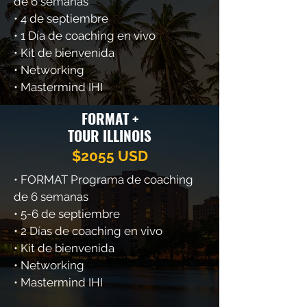
de 6 semanas
Internacional FortLauderdale
la ciudad, para disfrutar
• 4 de septiembre
(FLL) al Aeropuerto
música y comida de los
Internacional O´hare Chicago.
• 1 Día de coaching en vivo
Food Trucks. 7:00 - 8:30 PM |
• Kit de bienvenida
CENA Y CONCLUSIÓN: Cena
con inversionistas, cierre y
• Networking
conclusión en Rockford.
• Mastermind IHI
FORMAT +
TOUR ILLINOIS
$2055 USD
• FORMAT Programa de coaching
de 6 semanas
• 5-6 de septiembre
• 2 Días de coaching en vivo
• Kit de bienvenida
• Networking
• Mastermind IHI