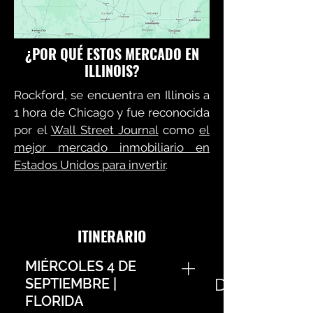
¿POR QUÉ ESTOS MERCADO EN
ILLINOIS?
Rockford, se encuentra en Illinois a
1 hora de Chicago y fue reconocida
por el
Wall Street Journal
como
el
mejor mercado inmobiliario en
S
Estados Unidos para invertir
.
CONOCE MÁS SOBRE ESTA CIUDAD
ITINERARIO
MIÉRCOLES 4 DE
Descubre cóm
SEPTIEMBRE |
FLORIDA