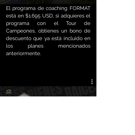
El programa de coaching FORMAT
está en $1.695 USD, si adquieres el
programa con el Tour de
Campeones, obtienes un bono de
descuento que ya está incluido en
los planes mencionados
anteriormente.
CONOCE MÁS DE FORMAT
Mirar ahora