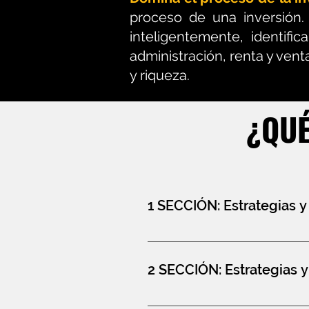
proceso de una inversión.
inteligentemente, identifi
administración, renta y venta
y riqueza.
¿QUÉ
1 SECCIÓN: Estrategias y
En esta sección, evaluaremo
para tu beneficio económico
2 SECCIÓN: Estrategias y
áreas de mejora y desarroll
implica establecer y alcanza
El mundo inmobiliario está
buenos hábitos de ahorro e