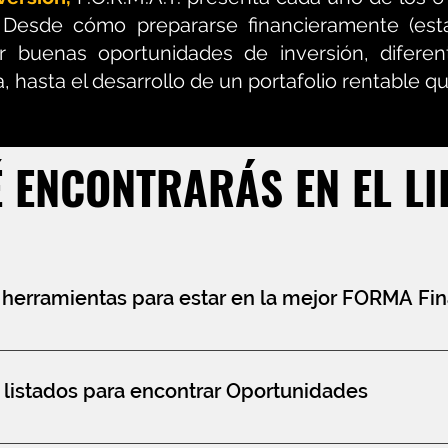
 Desde cómo prepararse financieramente (est
car buenas oportunidades de inversión, difere
, hasta el desarrollo de un portafolio rentable qu
 ENCONTRARÁS EN EL L
 herramientas para estar en la mejor FORMA Fin
s tu estado financiero actual y trabajaremos en est
. Aquí aprenderás a evaluar y gestionar tus finanzas p
 listados para encontrar Oportunidades
ar estrategias efectivas para alcanzar tus metas finan
r metas financieras relacionadas con tus inversiones 
 lleno de oportunidades, pero para aprovecharlas al 
 inversión y tomar decisiones informadas para asegu