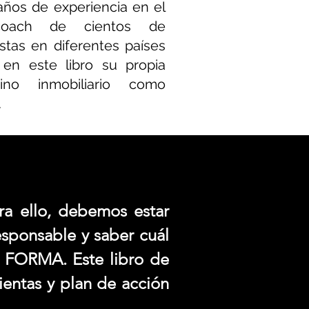
años de experiencia en el
coach de cientos de
stas en diferentes países
en este libro su propia
no inmobiliario como
.
a ello, debemos estar
esponsable y saber cuál
n FORMA. Este libro de
ientas y plan de acción