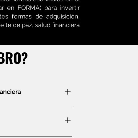
ar en FORMA) para invertir
ntes formas de adquisición,
e te de paz, salud financiera
IBRO?
anciera
ablecer una base sólida
ersonales, identificar
cieras. En este contexto,
inmobiliarias, desarrollar
máximo, necesitamos estar
rar tu bienestar económico