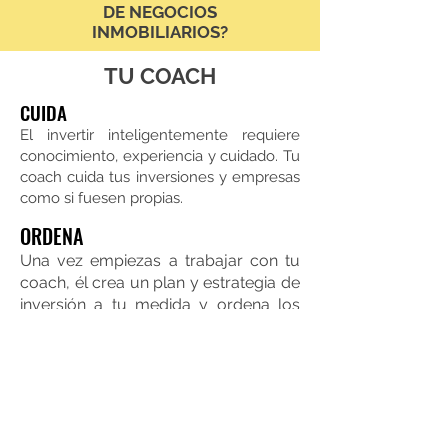
DE NEGOCIOS
INMOBILIARIOS?
TU COACH
CUIDA
El invertir inteligentemente requiere
conocimiento, experiencia y cuidado. Tu
coach cuida tus inversiones y empresas
como si fuesen propias.
ORDENA
Una vez empiezas a trabajar con tu
coach, él
crea un plan y estrategia de
inversión a tu medida y ordena los
pasos a seguir.
ACCIÓN
Ya creado el plan, llega el momento
de tomar acción. Tu coach te inspira,
guía y mantiene enfocado/a en tu