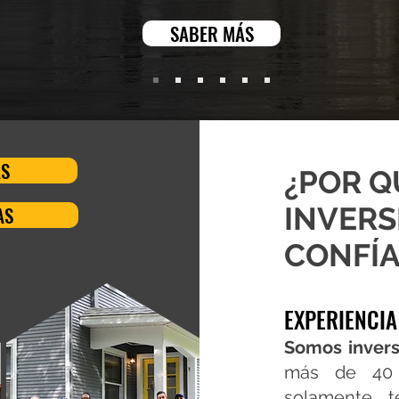
SABER MÁS
AS
¿POR Q
INVERS
AS
CONFÍA
EXPERIENCIA
Somos invers
más de 40 
solamente 