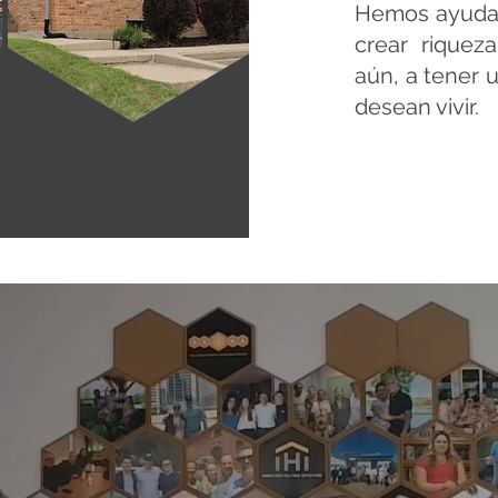
He
mos ayuda
crear riquez
aún, a tener 
desean vivir.