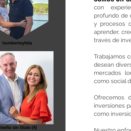
con experi
profundo de c
y procesos c
aprender, crec
través de inve
humbertoylida
Trabajamos co
desean divers
mercados lo
como social d
Ofrecemos di
inversiones p
como inversi
iseño sin título (4)
Nuestro enfoq