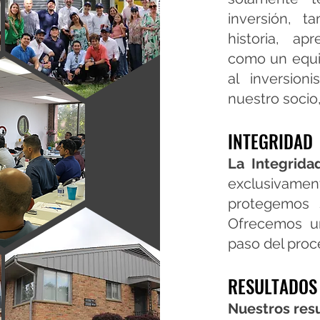
inversión, t
historia, ap
como un equi
al inversio
nuestro socio,
INTEGRIDAD
La Integrida
exclusivame
protegemos 
Ofrecemos un
paso del proc
RESULTADOS
Nuestros res