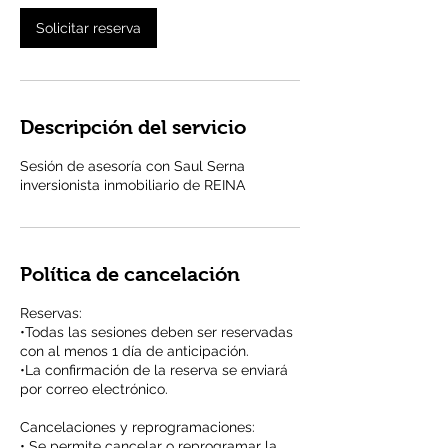
m
i
Solicitar reserva
n
Descripción del servicio
Sesión de asesoría con Saul Serna
inversionista inmobiliario de REINA
Política de cancelación
Reservas:
•Todas las sesiones deben ser reservadas
con al menos 1 día de anticipación.
•La confirmación de la reserva se enviará
por correo electrónico.
Cancelaciones y reprogramaciones:
• Se permite cancelar o reprogramar la