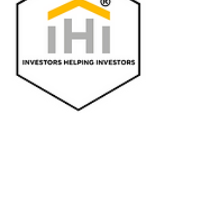
INVESTORS HELPING INVESTORS
ILLINOIS BROKERAGE COMPANY
Saul Serna, Lic. Real Estate Broker
Designated managing broker
Tel:
+1 305.906.2247
info@investorshelpinginvestors.com