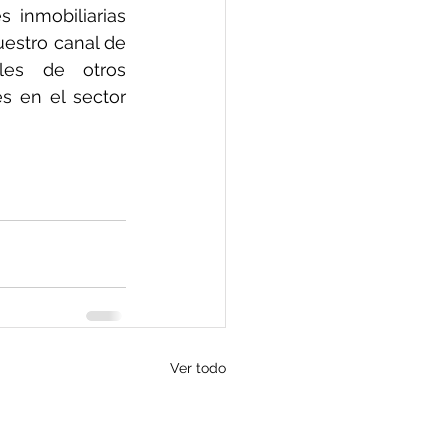
inmobiliarias 
exitosas, tanto en tu país como en el extranjero, te invitamos a seguir nuestro canal de 
les de otros 
s en el sector 
Ver todo