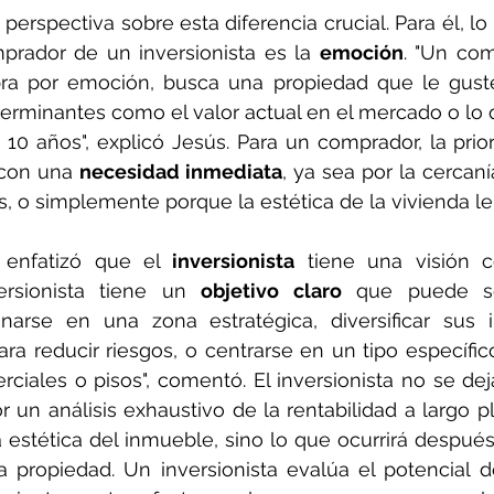
perspectiva sobre esta diferencia crucial. Para él, lo
prador de un inversionista es la 
emoción
. "Un com
a por emoción, busca una propiedad que le guste,
erminantes como el valor actual en el mercado o lo 
10 años", explicó Jesús. Para un comprador, la prior
con una 
necesidad inmediata
, ya sea por la cercanía
s, o simplemente porque la estética de la vivienda le
 enfatizó que el 
inversionista
 tiene una visión 
ersionista tiene un 
objetivo claro
 que puede se
onarse en una zona estratégica, diversificar sus i
ara reducir riesgos, o centrarse en un tipo específic
iales o pisos", comentó. El inversionista no se deja 
 un análisis exhaustivo de la rentabilidad a largo pla
 estética del inmueble, sino lo que ocurrirá después 
a propiedad. Un inversionista evalúa el potencial de