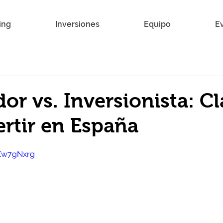
ing
Inversiones
Equipo
E
r vs. Inversionista: Cl
ertir en España
RXw7gNxrg