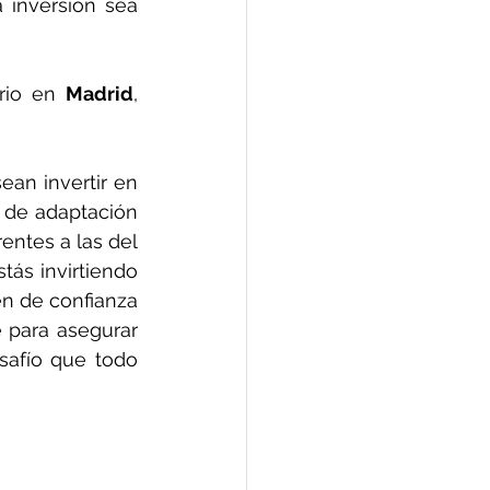
 inversión sea 
rio en 
Madrid
, 
an invertir en 
 de adaptación 
ntes a las del 
tás invirtiendo 
en de confianza 
 para asegurar 
safío que todo 