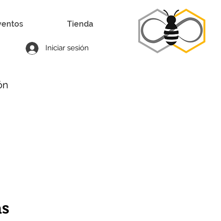
ventos
Tienda
Iniciar sesión
ón
as